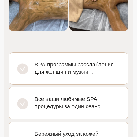
СПА-ПРОГРАММЫ
Программа «Чайная гармония»
(скрабирование, лимфодренажный массаж
тела, обертывание «Три чая», классический
массаж лица, ароматерапия). Упругость
и гладкость кожи, обновление клеток
и регенерация, усиление микроциркуляции,
укрепление сосудов, улучшение
кровообращения и обменных процессов
6 000 ₽
120 мин
Программа «Водорослевый DETOX»
(скрабирование, общий массаж тела,
обертывание водорослевое, массаж головы,
тканевая маска для лица). Тело насыщается
натуральными микроэлементами,
возвращаются жизненные силы,
стимулируются процессы регенерации
организма, гармонизируется работа нервной
и эндокринной системы, запускаются