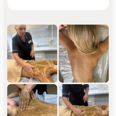
SPA-программы расслабления
для женщин и мужчин.
Все ваши любимые SPA
процедуры за один сеанс.
Бережный уход за кожей
и полная перезагрузка
за несколько часов.
ЦЕНЫ