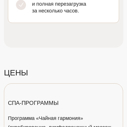
процессы очищения организма, активируется
циркуляция и уменьшаются отеки
6 000 ₽
120 мин
За качественным отдыхом и силой моря
необязательно ехать далеко: всю пользу
и расслабление мы собрали в одной СПА
программе. Вы почувствуете себя полностью
отдохнувшими, а ваше тело напитается
полезными морскими компонентами.
Ваше
путешествие начнется
со скрабирования «Три соли»
,
заключившее в себя ценность трех солей
и силу эфирных масел.
Общий
оздоровительный массаж
успокоит
нервную систему и перезагрузит все тело: