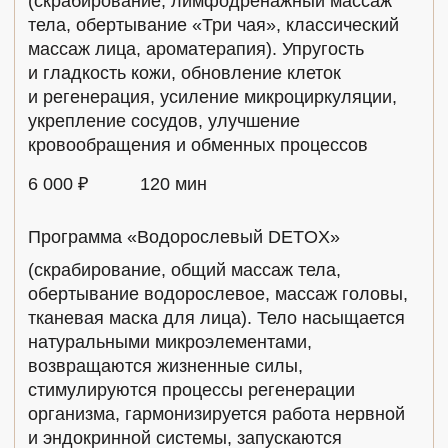
вы почувствуете обновление в каждой
клеточке. После массажа вас ждет
DETOX
обертывание
: водоросли восстановят
минеральный обмен и мягко успокоят кожу
и нервную систему. А
маска для лица
наполнит вас полезными витаминами
и минеральными веществами —
вы останетесь в восторге от эффекта.
Завершает процедуру
расслабляющий
массаж головы
: забудьте обо всех тревогах
и отпустите мысли.
ВРЕМЯ
СТОИМОСТЬ
Процесс обновления
завершается чайной
церемонией в тишине
. Побудьте наедине
с собой — посвятите себе бесценные минуты
полного спокойствия.