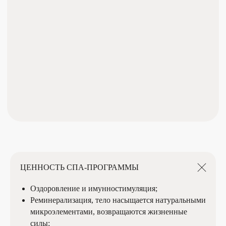
НАШ ТЕЛЕФОН
+7 (8422) 75-11-00
+7 (937) 275-11-00
ЗАПИСАТЬСЯ НА ПРОЦЕДУРУ
ЦЕННОСТЬ СПА-ПРОГРАММЫ
Оздоровление и имунностимуляция;
ООО "Мед косметология"
Лицензия № ЛО-73-01-001861
Реминерализация, тело насыщается натуральными
ИП Махонина С.В.
микроэлементами, возвращаются жизненные
ИНН 732504501223
силы;