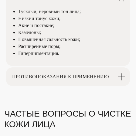
Тусклый, неровный тон лица;
Низкий тонус кожи;
Акне и постакне;
Камедоны;
Повышенная сальность кожи;
ООО "Мед косметология"
Расширенные поры;
Лицензия № ЛО-73-01-001861
ИП Махонина С.В.
Гиперпигментация.
ИНН 732504501223
ПРОТИВОПОКАЗАНИЯ К ПРИМЕНЕНИЮ
ПО ВСЕМ ВОПРОСАМ
Получить накопительную карту клиента UDS Аpp
+7 (8422) 75-11-00
500 баллов на первую покупку
info@labiosthetique73.ru
Кэшбэк 3%
ПОЛЕЗНО
Политика конфиденциальности
Пользовательское соглашение