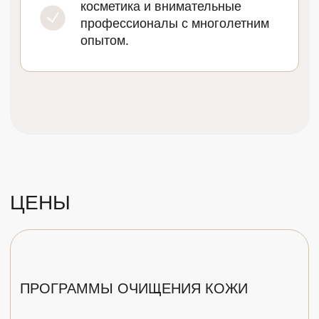
2 500 ₽
60 мин
Чистка кожи
— базовый компонент лечения
акне. Во время процедуры специалисты
удаляют отмершие клетки, глубоко очищают
кожу и напитывают ее.
Эффект
будет заметен уже через несколько
дней: поры сузятся, воспаления
уменьшаться, лицо будет сиять свежестью
и чистотой.
Все марки косметики, которые мы используем
в клинике, не раз доказывали свою
эффективность: они безопасны и способны
справиться даже с самыми серьезными
загрязнениями пор. Косметолог подбирает
передовые средства для процедуры