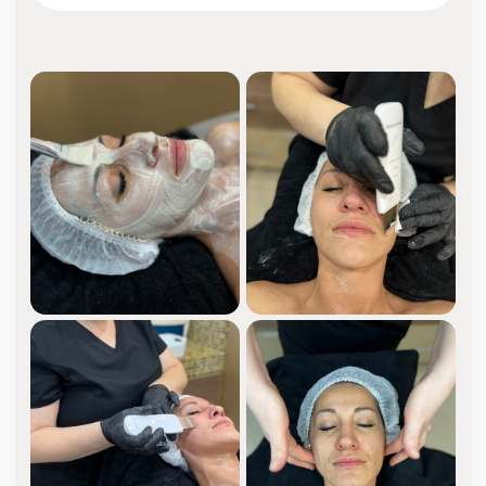
Уходовые процедуры
для прекрасной кожи
и уверенности в себе.
Бесплатная консультация перед
процедурой.
Приятные текстуры, безопасная
косметика и внимательные
профессионалы с многолетним
опытом.