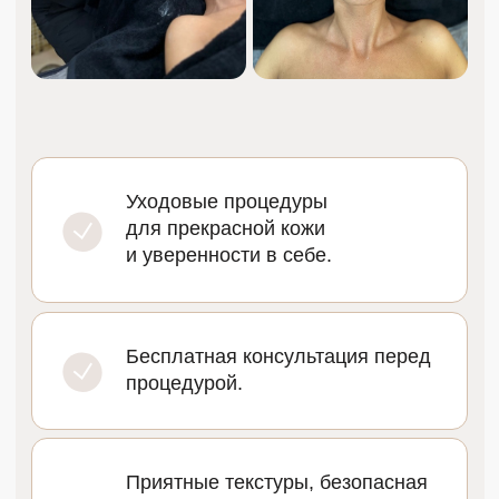
ЦЕНЫ
ПРОГРАММЫ ОЧИЩЕНИЯ КОЖИ
АКЦИЯ!
Комплексное очищение лица
(ручная чистка +ультразвуковая чистка
+пилинг по типу кожи)
5 000 ₽
90 мин
Комплексная чистка лица Comodex
3 500 ₽
90 мин
Удаление милиумов
(в дополнение к процедуре)
200 ₽
1 эл
Чистка спины атравматичная
5 000 ₽
90 мин
Ультразвуковая чистка лица