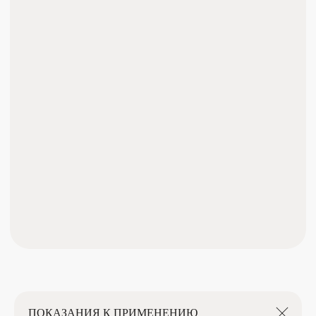
НАШ АДРЕС
г. Ульяновск, ул. Красноармейская, 6
Работаем ежедневно с 10:00 до 20:00
НАШ ТЕЛЕФОН
+7 (8422) 75-11-00
+7 (937) 275-11-00
ЗАПИСАТЬСЯ НА ПРОЦЕДУРУ
ПОКАЗАНИЯ К ПРИМЕНЕНИЮ