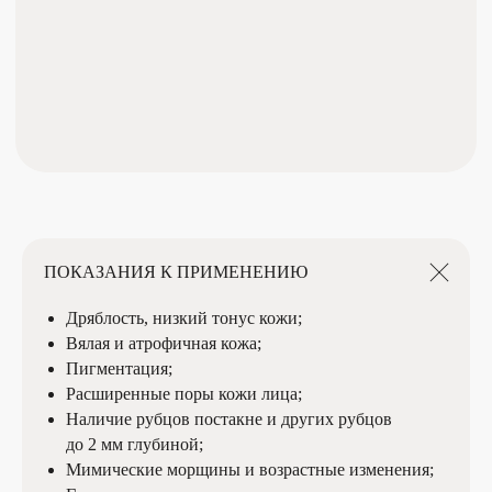
НАШ ТЕЛЕФОН
+7 (8422) 75-11-00
+7 (937) 275-11-00
ЗАПИСАТЬСЯ НА ПРОЦЕДУРУ
ПОКАЗАНИЯ К ПРИМЕНЕНИЮ
Дряблость, низкий тонус кожи;
Вялая и атрофичная кожа;
Пигментация;
Расширенные поры кожи лица;
ООО "Мед косметология"
Наличие рубцов постакне и других рубцов
Лицензия № ЛО-73-01-001861
до 2 мм глубиной;
ИП Махонина С.В.
Мимические морщины и возрастные изменения;
ИНН 732504501223