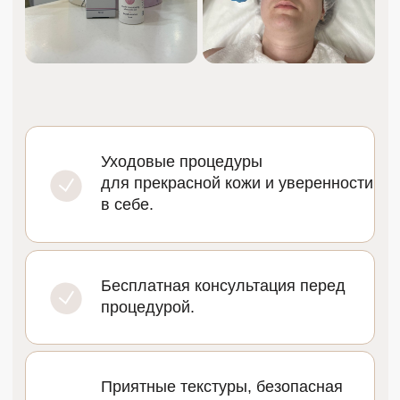
ЦЕНЫ
ПИЛИНГИ
Нанесение пилинга Салициловый
2 500 ₽
2 мл
Нанесение пилинга Миндальный
2 500 ₽
2 мл
Нанесение пилинга Azelac (Азелаиновый)
2 500 ₽
2 мл
Нанесение пилинга BioRePeel (Зеленый)
4 500 ₽
1 мл
Нанесение пилинга Джесснера
4 500 ₽
3 мл
Нанесение пилинга Ретиноевый (Желтый)
4 500 ₽
1 мл