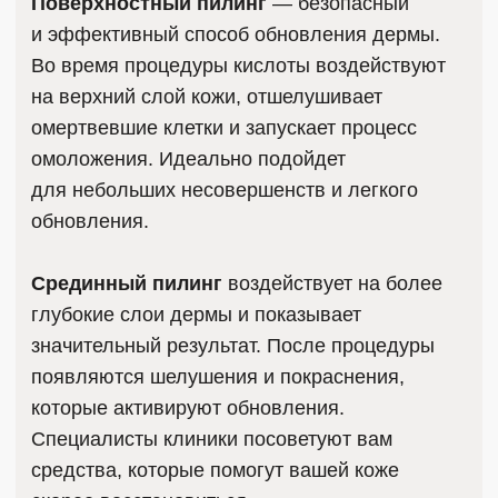
ЧАСТЫЕ ВОПРОСЫ
О ПИЛИНГАХ
Достаточно ли домашних
процедур?
Могу ли я наносить макияж
сразу после процедур?
Кому подходят уходовые
процедуры?
У меня чувствительная кожа,
подойдут ли мне уходовые
процедуры?