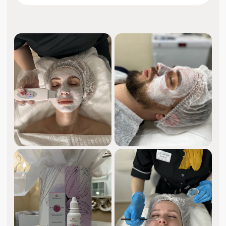
Уходовые процедуры
для прекрасной кожи и уверенности
в себе.
Бесплатная консультация перед
процедурой.
Приятные текстуры, безопасная
косметика и внимательные
профессионалы с многолетним
опытом.