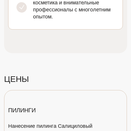
Полное обновление кожи
В основе пилинга
лежит работа кислот.
Бояться этого не стоит: процесс проходит под
контролем специалиста, а заживление
происходит быстро. Результаты же
превзойдут ваши ожидания: кожа полностью
обновится, станет упругой, свежей,
подтянутой.
Поверхностный пилинг
— безопасный
и эффективный способ обновления дермы.
Во время процедуры кислоты воздействуют
на верхний слой кожи, отшелушивает
омертвевшие клетки и запускает процесс
омоложения. Идеально подойдет
для небольших несовершенств и легкого