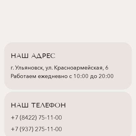
500 баллов на первую покупку
ПО ВСЕМ ВОПРОСАМ
Кэшбэк 3%
+7 (8422) 75-11-00
info@labiosthetique73.ru
ПОЛЕЗНО
Политика конфиденциальности
Пользовательское соглашение
Правовая информация
Оферта
О клинике
ВАЖНО
Программа государственных гарантий
бесплатного оказания гражданам
медицинской помощи на 2025 год
и на плановый период 2026 и 2027 годов