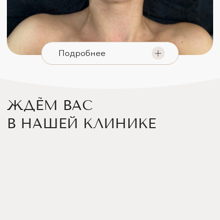
VKONTAKTE
INSTAGRAM
*запрещённая организация в РФ
ЗАПИСАТЬСЯ НА ПРОЦЕДУРУ
ООО "Мед косметология"
Лицензия № ЛО-73-01-001861
ИП Махонина С.В.
ИНН 732504501223
Получить накопительную карту клиента UDS Аp