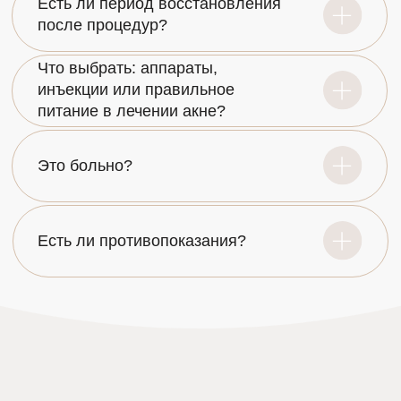
ПО ВСЕМ ВОПРОСАМ
Получить накопительную карту клиента UDS Аpp
+7 (8422) 75-11-00
500 баллов на первую покупку
info@labiosthetique73.ru
Кэшбэк 3%
ПОЛЕЗНО
Политика конфиденциальности
Пользовательское соглашение
Правовая информация
Оферта
О клинике
ВАЖНО
Программа государственных гарантий
бесплатного оказания гражданам
медицинской помощи на 2025 год
и на плановый период 2026 и 2027 годов