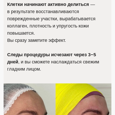
ЧАСТЫЕ ВОПРОСЫ
О АППАРАТНЫХ
ПРОЦЕДУРАХ
Есть ли период восстановления
после процедур?
Что выбрать: аппараты,
инъекции или правильное
питание в лечении акне?
Это больно?
Есть ли противопоказания?