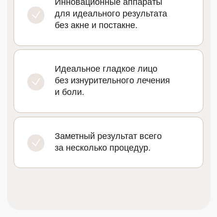
и результативно стирает
с вашего лица все
признаки старения.
При помощи микролучей оригинального
новейшего аппарата Dermablate MCL-30
специалист шлифует поверхность дермы,
активизируя ее защитные функции.
Клетки начинают активно делиться
—
в результате восстанавливаются
поврежденные участки, вырабатывается
коллаген, плотность и упругость кожи
повышается.
Вы сразу заметите эффект.
Следы процедуры исчезают через 3−5
дней
, и вы сможете наслаждаться свежим
гладким лицом.