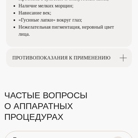
Наличие мелких морщин;
Нависание век;
НАШ ТЕЛЕФОН
«Гусиные лапки» вокруг глаз;
+7 (8422) 75-11-00
Нежелательная пигментация, неровный цвет
+7 (937) 275-11-00
лица.
ЗАПИСАТЬСЯ НА ПРОЦЕДУРУ
ПРОТИВОПОКАЗАНИЯ К ПРИМЕНЕНИЮ
ООО "Мед косметология"
Лицензия № ЛО-73-01-001861
ИП Махонина С.В.
ИНН 732504501223