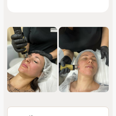
Идеальное гладкое лицо
без изнурительного лечения
и боли.
Заметный результат всего
за несколько процедур.
Свежая кожа и идеальный контур лица
благодаря новейшим технологиям.
Лазерная шлифовка
аккуратно